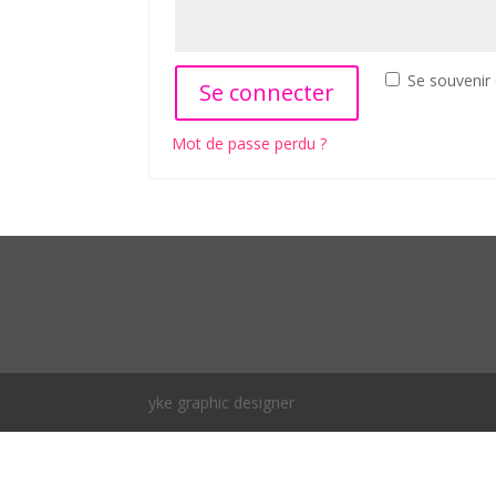
Se souvenir
Se connecter
Mot de passe perdu ?
yke graphic designer