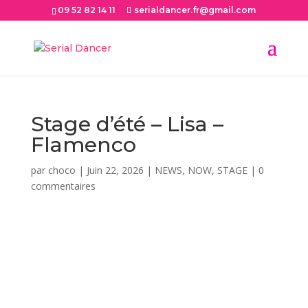
09 52 82 14 11
serialdancer.fr@gmail.com
Stage d’été – Lisa –
Flamenco
par
choco
|
Juin 22, 2026
|
NEWS
,
NOW
,
STAGE
|
0
commentaires