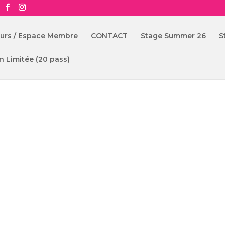
ours / Espace Membre
CONTACT
Stage Summer 26
S
n Limitée (20 pass)