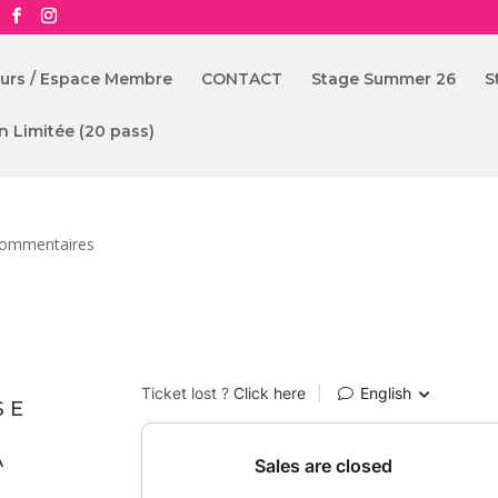
ours / Espace Membre
CONTACT
Stage Summer 26
S
n Limitée (20 pass)
commentaires
S E
A