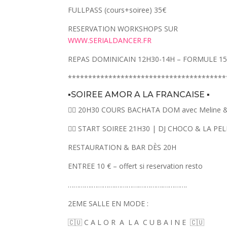
FULLPASS (cours+soiree) 35€
RESERVATION WORKSHOPS SUR
WWW.SERIALDANCER.FR
REPAS DOMINICAIN 12H30-14H – FORMULE 1
***************************************
▪️SOIREE AMOR A LA FRANCAISE ▪️
👉🏾 20H30 COURS BACHATA DOM avec Meline & 
👉🏾 START SOIREE 21H30 | DJ CHOCO & LA PE
RESTAURATION & BAR DÈS 20H
ENTREE 10 € – offert si reservation resto
………….………….………….………….………….
2EME SALLE EN MODE :
🇨🇺 C A L O R
A
L A
C U B A I N E
🇨🇺