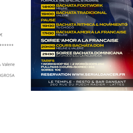
5€
******
Valerie
LIGROSA