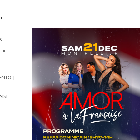
️
ne
rie
IENTO |
AISE
|