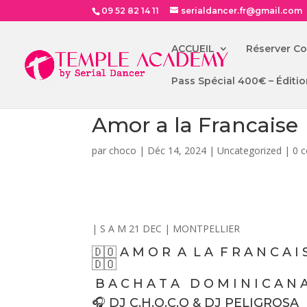
09 52 82 14 11
serialdancer.fr@gmail.com
ACCUEIL
Réserver C
Pass Spécial 400€ – Éditio
Amor a la Francaise
par
choco
|
Déc 14, 2024
|
Uncategorized
|
0 
| S A M 21 DEC | MONTPELLIER
🇩🇴 A M O R
A
L A
F R A N C A I 
🇩🇴
B A C H A T A
D O M I N I C A N 
🎧 DJ C.H.O.C.O & DJ PELIGROSA