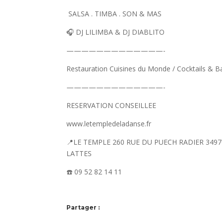
SALSA . TIMBA . SON & MAS
🎧 DJ LILIMBA & DJ DIABLITO
—————————————-
Restauration Cuisines du Monde / Cocktails & B
—————————————-
RESERVATION CONSEILLEE
www.letempledeladanse.fr
📍LE TEMPLE 260 RUE DU PUECH RADIER 3497
LATTES
☎️
09 52 82 14 11
Partager :