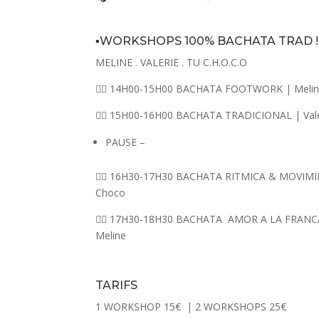
▪️WORKSHOPS 100% BACHATA TRAD ! ▪
MELINE . VALERIE . TU C.H.O.C.O
👉🏾 14H00-15H00 BACHATA FOOTWORK | Meli
👉🏾 15H00-16H00 BACHATA TRADICIONAL | Vale
PAUSE –
👉🏾 16H30-17H30 BACHATA RITMICA & MOVIM
Choco
👉🏾 17H30-18H30 BACHATA
AMOR A LA FRANC
Meline
TARIFS
1 WORKSHOP 15€
| 2 WORKSHOPS 25€