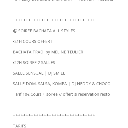
++++++++++++++++++++++++++++++++
🎧 SOIREE BACHATA ALL STYLES
▪️21H COURS OFFERT
BACHATA TRADI by MELINE TEULIER
▪️22H SOIREE 2 SALLES
SALLE SENSUAL | DJ SMILE
SALLE DOM, SALSA, KOMPA | DJ NEDDY & CHOCO
Tarif 10€ Cours + soiree // offert si reservation resto
++++++++++++++++++++++++++++++++
TARIFS