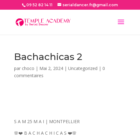
09 52 82 14 11
serialdancer.fr@gmail.com
Bachachicas 2
par
choco
|
Mai 2, 2024
|
Uncategorized
|
0
commentaires
S A M 25 M A I | MONTPELLIER
🌸❤️ B A C H A C H I C A S ❤️🌸