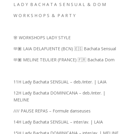
L A D Y
B A C H A T A
S E N S U A L
&
D O M
W O R K S H O P S
&
P A R T Y
🌸 WORKSHOPS LADY STYLE
🫶🏽 LAIA DELAFUENTE (BCN) 🇪🇸 Bachata Sensual
🫶🏽 MELINE TEULIER (FRANCE) 🇫🇷 Bachata Dom
11H Lady Bachata SENSUAL – deb./inter. | LAIA
12H Lady Bachata DOMINICANA – deb./inter. |
MELINE
//// PAUSE REPAS – Formule danseuses
14H Lady Bachata SENSUAL – inter/av. | LAIA
15H Lady Bachata DOMINICANA – inter/av. | MELINE