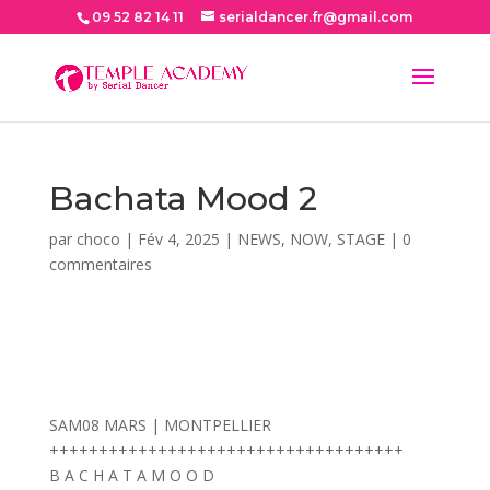
09 52 82 14 11
serialdancer.fr@gmail.com
Bachata Mood 2
par
choco
|
Fév 4, 2025
|
NEWS
,
NOW
,
STAGE
|
0
commentaires
SAM08 MARS | MONTPELLIER
++++++++++++++++++++++++++++++++++++
B A C H A T A M O O D