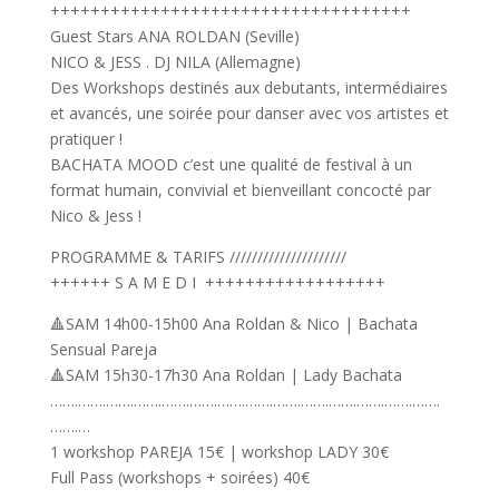
++++++++++++++++++++++++++++++++++++
Guest Stars ANA ROLDAN (Seville)
NICO & JESS . DJ NILA (Allemagne)
Des Workshops destinés aux debutants, intermédiaires
et avancés, une soirée pour danser avec vos artistes et
pratiquer !
BACHATA MOOD c’est une qualité de festival à un
format humain, convivial et bienveillant concocté par
Nico & Jess !
PROGRAMME & TARIFS /////////////////////
++++++ S A M E D I ++++++++++++++++++
🔺SAM 14h00-15h00 Ana Roldan & Nico | Bachata
Sensual Pareja
🔺SAM 15h30-17h30 Ana Roldan | Lady Bachata
…….…….…….…….…….…….…….…….…….…….…….…….…….…….
…….…
1 workshop PAREJA 15€ | workshop LADY 30€
Full Pass (workshops + soirées) 40€