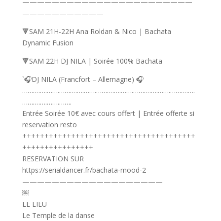
———————————————————————
———————————
🔻SAM 21H-22H Ana Roldan & Nico | Bachata
Dynamic Fusion
🔻SAM 22H DJ NILA | Soirée 100% Bachata
`🎧DJ NILA (Francfort – Allemagne) 🎧
…….…….…….…….…….…….…….…….…….…….…….…….…….…….
…….…….…….…….
Entrée Soirée 10€ avec cours offert | Entrée offerte si
reservation resto
+++++++++++++++++++++++++++++++++++++++
++++++++++++++++
RESERVATION SUR
https://serialdancer.fr/bachata-mood-2
———————————————————
￼
LE LIEU
Le Temple de la danse