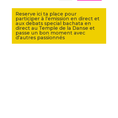
Reserve ici ta place pour
participer à l’emission en direct et
aux debats special bachata en
direct au Temple de la Danse et
passe un bon moment avec
d’autres passionnés