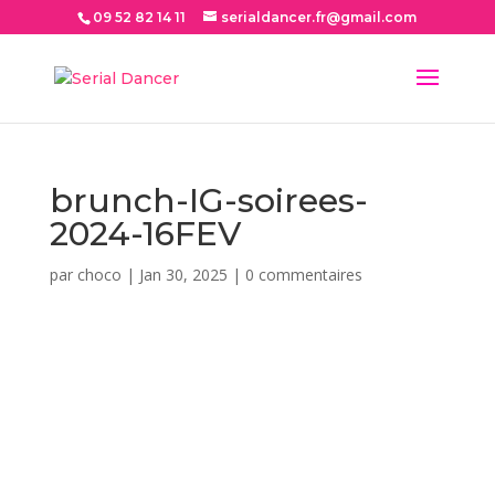
09 52 82 14 11
serialdancer.fr@gmail.com
brunch-IG-soirees-
2024-16FEV
par
choco
|
Jan 30, 2025
|
0 commentaires