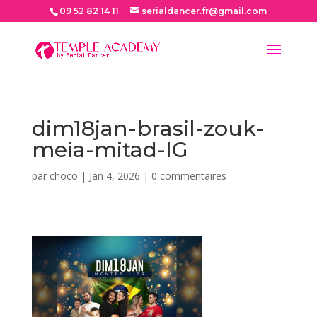
09 52 82 14 11
serialdancer.fr@gmail.com
dim18jan-brasil-zouk-
meia-mitad-IG
par
choco
|
Jan 4, 2026
|
0 commentaires