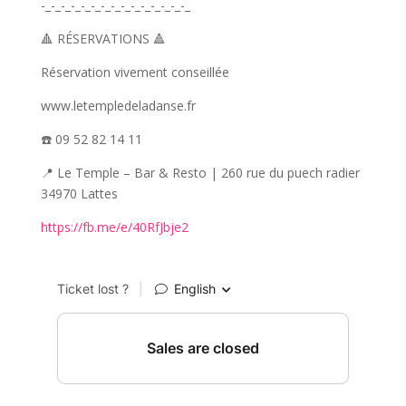
-_-_-_-_-_-_-_-_-_-_-_-_-_-_-_
🔺 RÉSERVATIONS 🔺
Réservation vivement conseillée
www.letempledeladanse.fr
☎️ 09 52 82 14 11
📍 Le Temple – Bar & Resto | 260 rue du puech radier
34970 Lattes
https://fb.me/e/40RfJbje2