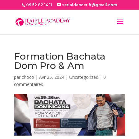
09 52 82 14 11
serialdancer.fr@gmail.com
Formation Bachata
Dom Pro & Am
par
choco
|
Avr 25, 2024
|
Uncategorized
|
0
commentaires