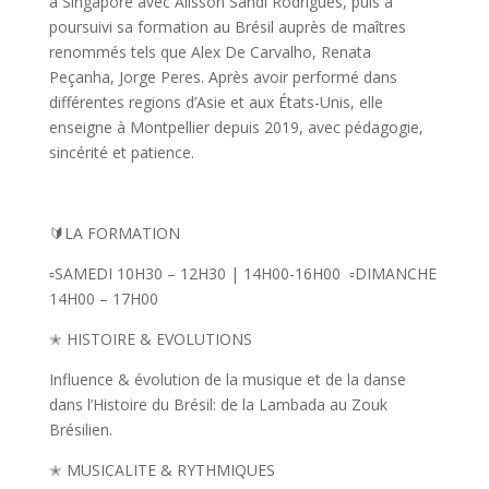
à Singapore avec Alisson Sandi Rodrigues, puis a
poursuivi sa formation au Brésil auprès de maîtres
renommés tels que Alex De Carvalho, Renata
Peçanha, Jorge Peres. Après avoir performé dans
différentes regions d’Asie et aux États-Unis, elle
enseigne à Montpellier depuis 2019, avec pédagogie,
sincérité et patience.
🔰LA FORMATION
▫️SAMEDI 10H30 – 12H30 | 14H00-16H00
▫️DIMANCHE
14H00 – 17H00
✭
HISTOIRE & EVOLUTIONS
Influence & évolution de la musique et de la danse
dans l’Histoire du Brésil: de la Lambada au Zouk
Brésilien.
✭
MUSICALITE & RYTHMIQUES