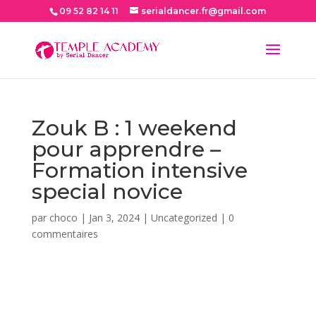
09 52 82 14 11
serialdancer.fr@gmail.com
Zouk B : 1 weekend
pour apprendre –
Formation intensive
special novice
par
choco
|
Jan 3, 2024
|
Uncategorized
|
0
commentaires