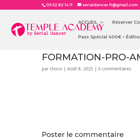
09 52 82 14 11
serialdancer.fr@gmail.com
ACCUEIL
Réserver C
Pass Spécial 400€ – Éditio
FORMATION-PRO-A
par
choco
|
Août 8, 2025
|
0 commentaires
Poster le commentaire