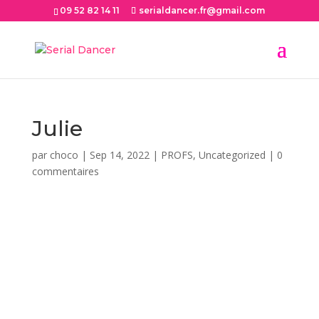
09 52 82 14 11
serialdancer.fr@gmail.com
Julie
par
choco
|
Sep 14, 2022
|
PROFS
,
Uncategorized
|
0
commentaires