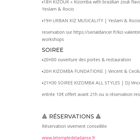
▪️18H KIZOUK « Kizomba with brazilian zouk flavo
Yeslam & Rocio
▪️19H URBAN KIZ MUSICALITY | Yeslam & Roci
reservation sur https://serialdancer.fr/kiz-valenti
workshops
SOIREE
▪️20H00 ouverture des portes & restauration
▪️20H KIZOMBA FUNDATIONS | Vincent & Cecili
▪️21H30 SOIREE KIZOMBA ALL STYLES | DJ Vinc
entrée 10€ offert avant 21h ou si réservation re
🔺 RÉSERVATIONS 🔺
Réservation vivement conseillée
www.letempledeladanse.fr