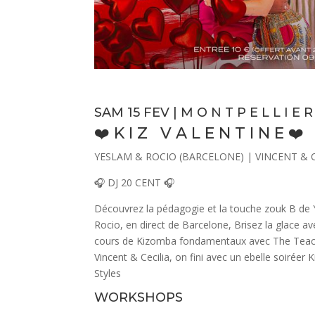
SAM 15 FEV | M O N T P E L L I E R
❤️
K I Z
V A L E N T I N E ❤️
YESLAM & ROCIO (BARCELONE) | VINCENT & C
🎧 DJ 20 CENT 🎧
Découvrez la pédagogie et la touche zouk B de
Rocio, en direct de Barcelone, Brisez la glace a
cours de Kizomba fondamentaux avec The Tea
Vincent & Cecilia, on fini avec un ebelle soiréer Ki
Styles
WORKSHOPS