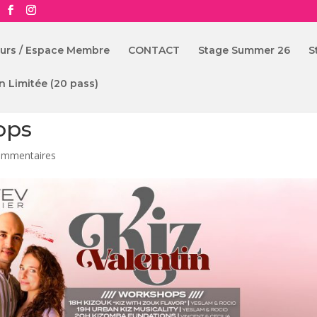
ours / Espace Membre
CONTACT
Stage Summer 26
S
n Limitée (20 pass)
ops
ommentaires