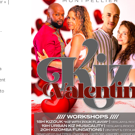
r » |
o
n-
a
ent
sto