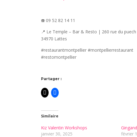
☎️ 09 52 82 14 11
📍 Le Temple – Bar & Resto | 260 rue du puech 
34970 Lattes
#restaurantmontpellier #montpellierrestaurant
#restomontpellier
Partager :
Similaire
Kiz Valentin Workshops
Gingand
janvier 30, 2025
février 