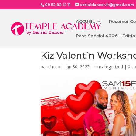
09 52 82 14 11
serialdancer.fr@gmail.com
ACCUEIL
Réserver C
Pass Spécial 400€ – Éditio
Kiz Valentin Worksh
par
choco
|
Jan 30, 2025
|
Uncategorized
|
0 c