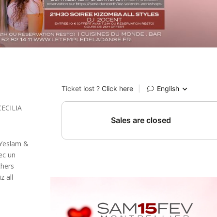
ECILIA
 Yeslam &
vec un
chers
z all