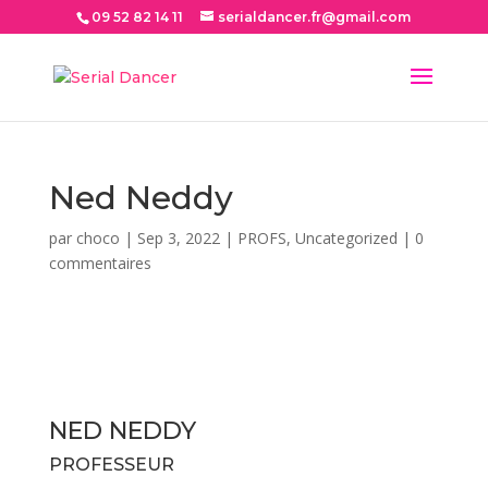
09 52 82 14 11
serialdancer.fr@gmail.com
Ned Neddy
par
choco
|
Sep 3, 2022
|
PROFS
,
Uncategorized
|
0
commentaires
NED NEDDY
PROFESSEUR