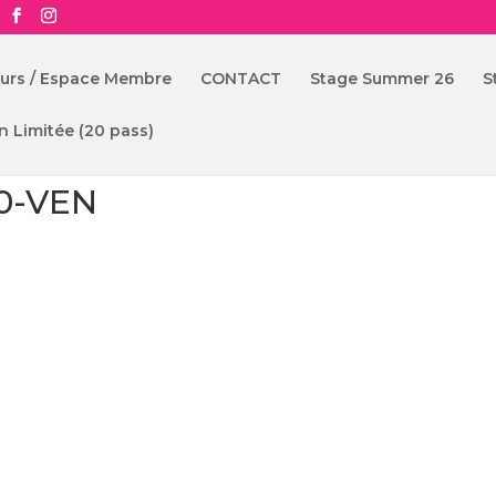
ours / Espace Membre
CONTACT
Stage Summer 26
S
n Limitée (20 pass)
0-VEN