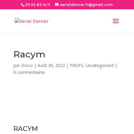
09 52 82 14 11
serialdancer.fr@gmail.com
Racym
par
choco
|
Août 30, 2022
|
PROFS
,
Uncategorized
|
0 commentaires
RACYM