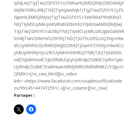
IyNjUwJTIyJTIwZGF0YS1oZWlnaHQlM0QlMjI2MDAlMjIl
MjBkYXRhLWlkJTNEJTIyNjAwMjk1JTIyJTIwZGF0YS1yZX
NpemUlM0QlMjIxJTIyJTIwZGF0YS13aWR0aF9hdXRvJT
NEJTIyMSUyMiUyMGRhdGEtbm9zY3JvbGwlM0QlMjIwJ
TIyJTIwZGF0YS1ub3BiJTNEJTIyMCUyMiUzRUJpbGxldHR
lcmllJTIwV2VlemV2ZW50JTNDJTJGYSUzRSUzQ3Njcmlw
dCUyMHR5cGUlM0QlMjJ0ZXh0JTJGamF2YXNjcmlwdCU
yMiUyMHNyYyUzRCUyMmh0dHBzJTNBJTJGJTJGd3d3L
ndlZXpldmVudC5jb20lMkZqcyUyRndpZGdldCUyRm1pbi
UyRndpZGdldC5taW4uanMlMjIlM0UlM0MlMkZzY3JpcH
QlM0U=[/vc_raw_html][vc_video
link= »https://www.facebook.com/souplessofficial/vide
os/993451447472591/ »][/vc_column][/vc_row]
Partager :