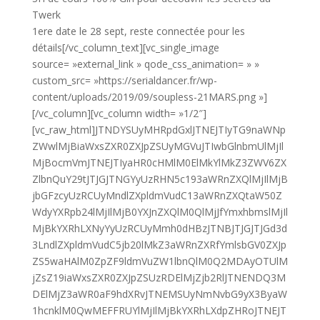
Twerk
1ere date le 28 sept, reste connectée pour les
détails[/vc_column_text][vc_single_image
source= »external_link » qode_css_animation= » »
custom_src= »https://serialdancer.fr/wp-
content/uploads/2019/09/soupless-21MARS.png »]
[/vc_column][vc_column width= »1/2″]
[vc_raw_html]JTNDYSUyMHRpdGxlJTNEJTIyTG9naWNp
ZWwlMjBiaWxsZXR0ZXJpZSUyMGVuJTIwbGlnbmUlMjIl
MjBocmVmJTNEJTIyaHR0cHMlM0ElMkYlMkZ3ZWV6ZX
ZlbnQuY29tJTJGJTNGYyUzRHN5c193aWRnZXQlMjIlMjB
jbGFzcyUzRCUyMndlZXpldmVudC13aWRnZXQtaW50Z
WdyYXRpb24lMjIlMjB0YXJnZXQlM0QlMjJfYmxhbmslMjIl
MjBkYXRhLXNyYyUzRCUyMmh0dHBzJTNBJTJGJTJGd3d
3LndlZXpldmVudC5jb20lMkZ3aWRnZXRfYmlsbGV0ZXJp
ZS5waHAlM0ZpZF9ldmVuZW1lbnQlM0Q2MDAyOTUlM
jZsZ19iaWxsZXR0ZXJpZSUzRDElMjZjb2RlJTNENDQ3M
DElMjZ3aWR0aF9hdXRvJTNEMSUyNmNvbG9yX3ByaW
1hcnklM0QwMEFFRUYlMjIlMjBkYXRhLXdpZHRoJTNEJT