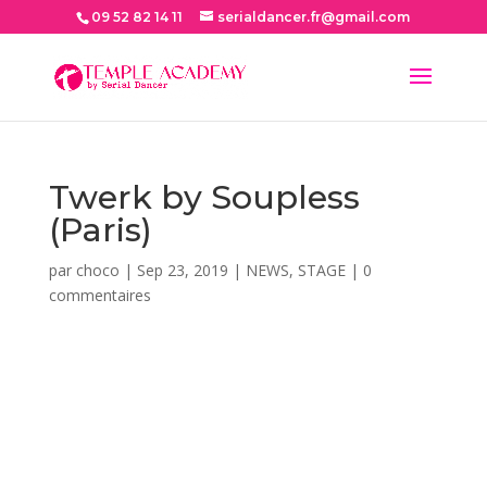
09 52 82 14 11
serialdancer.fr@gmail.com
Twerk by Soupless
(Paris)
par
choco
|
Sep 23, 2019
|
NEWS
,
STAGE
|
0
commentaires