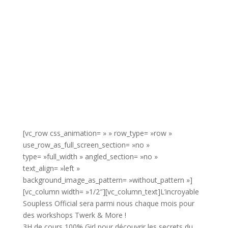
[vc_row css_animation= » » row_type= »row »
use_row_as_full_screen_section= »no »
type= »full_width » angled_section= »no »
text_align= »left »
background_image_as_pattern= »without_pattern »]
[vc_column width= »1/2″][vc_column_text]L’incroyable
Soupless Official sera parmi nous chaque mois pour
des workshops Twerk & More !
3H de cours 100% Girl pour découvrir les secrets du