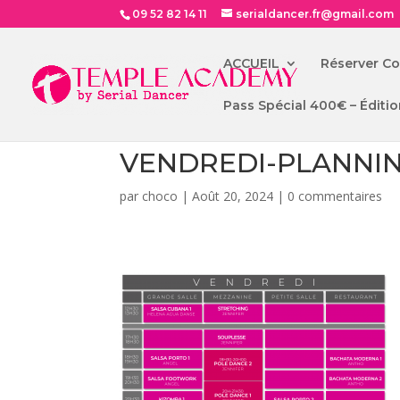
09 52 82 14 11
serialdancer.fr@gmail.com
ACCUEIL
Réserver C
Pass Spécial 400€ – Éditio
VENDREDI-PLANNIN
par
choco
|
Août 20, 2024
|
0 commentaires